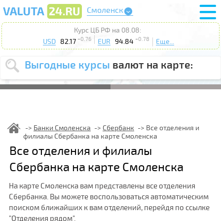
Смоленск
Курс ЦБ РФ на 08.08:
+0.76
+0.78
USD
82.17
EUR
94.84
Еще...
Выгодные курсы
валют на карте:
Выберите
USD
EUR
валюту
:
Введите
курс от
:
Банки Смоленска
Сбербанк
Все отделения и
филиалы Сбербанка на карте Смоленска
Выберите
Продать
Купить
Все отделения и филиалы
действие
:
Сбербанка на карте Смоленска
Поиск
На карте Смоленска вам представлены все отделения
Сбербанка. Вы можете воспользоваться автоматическим
поиском ближайших к вам отделений, перейдя по ссылке
"Отделения рядом".