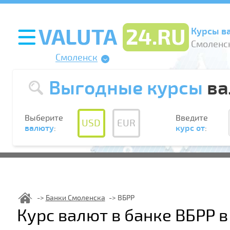
Курсы в
Смоленск
Смоленск
Выгодные курсы
ва
Выберите
Введите
USD
EUR
валюту
:
курс от
:
Банки Смоленска
ВБРР
Курс валют в банке ВБРР 