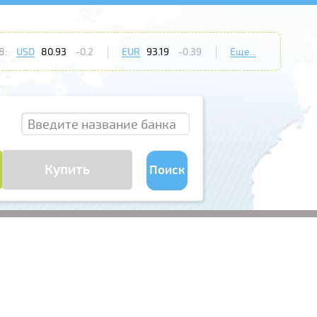
8:
USD
80.93
-0.2
EUR
93.19
-0.39
Еще...
Купить
Поиск