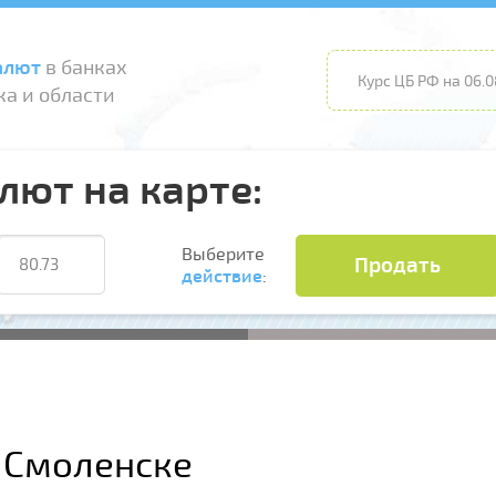
алют
в банках
Курс ЦБ РФ на 06.0
а и области
лют на карте:
Выберите
Продать
действие
:
в Смоленске