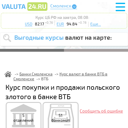
Смоленск
Курс ЦБ РФ на завтра, 08.08:
+0.76
+0.78
USD
82.17
EUR
94.84
Еще...
Выгодные курсы
валют на карте:
Выберите
USD
EUR
валюту
:
Введите
курс от
:
Банки Смоленска
Курс валют в банке ВТБ в
Смоленске
ВТБ
Выберите
Продать
Купить
Курс покупки и продажи польского
действие
:
злотого в банке ВТБ
Поиск
Сообщить об ошибке
5
51
отделений
банкомат